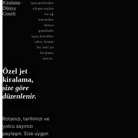
Kiralama ·
operatörlerden
Dünya
oluşan seçkin
Geneli
bir ağ
üzerinden
dünya
genelinde
uçuş koordine
eden, ketum
bir özel jet
kiralama
aracısı.
Özel jet
kiralama,
size göre
düzenlenir.
Rotanızı, tarihinizi ve
yolcu sayınızı
paylaşın. Size uygun