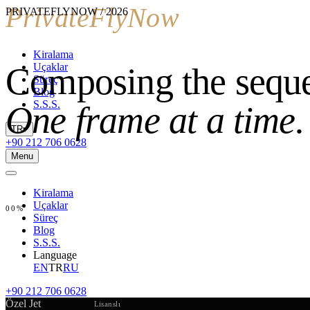
PRIVATEFLYNOW / 2026
Kiralama
Uçaklar
Composing the sequ
Süreç
Blog
S.S.S.
One frame at a time.
TR
▾
+90 212 706 0628
Menu
Kiralama
Uçaklar
00
%
Süreç
Blog
S.S.S.
Language
EN
TR
RU
+90 212 706 0628
Özel Jet
Lisanslı