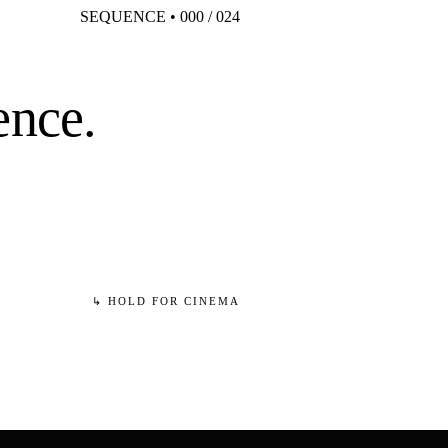
SEQUENCE •
000
/
024
ence.
↳ HOLD FOR CINEMA