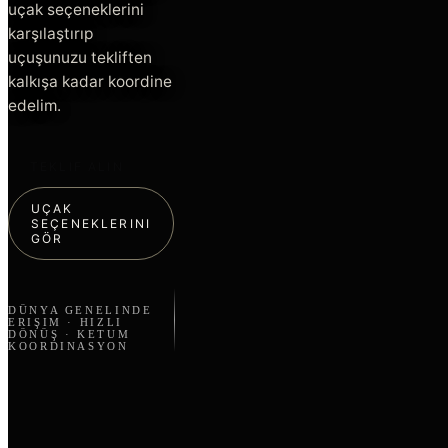
uçak seçeneklerini
karşılaştırıp
uçuşunuzu tekliften
kalkışa kadar koordine
edelim.
TEKLIF ALIN
UÇAK
SEÇENEKLERINI
GÖR
DÜNYA GENELINDE
ERIŞIM · HIZLI
DÖNÜŞ · KETUM
KOORDINASYON