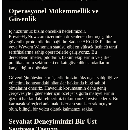
Operasyonel Mükemmellik ve
Güvenlik
İç huzurunuz bizim öncelikli hedefimizdir.
PrivateFlyNow.com üzerinden düzenlenen her uçuş, titiz
güvenlik protokollerine bağlıdır. Sadece ARGUS Platinum
veya Wyvern Wingman statüsü gibi en yüksek üçüncü taraf
sertifikalarına sahip operatörlerle çalışıyoruz. Bu
derecelendirmeler; pilotların, bakım ekiplerinin ve şirket
politikalarının sektördeki en katı güvenlik standartlarını
karşıladığını doğrular.
Güvenliğin ötesinde, müşterilerimizin lüks uçak sahipliği ve
yönetimi konusundaki nüanslar hakkında bilgi sahibi
olmalarını öneririz. Havacılık korumasının daha geniş
çerçevesiyle ilgilenenler için özel jet sigorta maliyetlerinin
gizemi hakkındaki rehberimizi okumanızı tavsiye ederiz. Bu
karmaşık süreçleri anlamak, ister ara sıra ister sık uçuyor
olun, bilinçli bir yolcu olarak kalmanızı sağlar.
Seyahat Deneyiminizi Bir Üst
Seviyeye Taşıyın