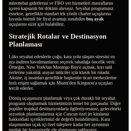
mürettebat giderlerini ve FBO yer hizmetleri masraflarını
içeren kapsamlı bir döküm alırsınız. Seyahat programınız
esnekse, genellikle standart tek yönlü charter uçuşlarına
kıyasla önemli bir fiyat avantajı sunabilen
boş ayak
uçuşlarını sizin için bulabiliriz.
Stratejik Rotalar ve Destinasyon
Planlaması
Lüks seyahat edenlerin çoğu, kara yolu ulaşım süresini en
aza indiren havalimanlarını seçerek rahatlığa öncelik verir.
Örneğin, New York'tan Montego Bay'e uçmak, kıyı tatil
yerlerine yakınlık arayan tatilciler için klasik bir rotadır.
Aksine, iş insanları genellikle başkentin ticari merkezlerine
hızlı erişim sağlamak için Miami'den Kingston'a uçuşları
tercih ederler.
Dönüş uçuşunuzu planlamak veya çok duraklı bir seyahat
programı oluşturmak hizmetimizin temel bir parçasıdır. Diğer
popüler tropikal destinasyonlarla ilgileniyorsanız, gelecekteki
sezonluk planlamalarınız için Cancun özel jet kiralama
hakkındaki içeriklerimizi de değerli bulabilirsiniz. Kara
ulaşımından uçak içi özel taleplere kadar her ayrıntının
mutlak bir hassasiyetle ele alınmasını sağlıyoruz.