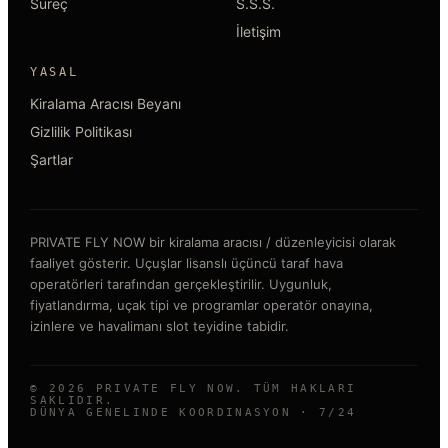
Süreç
S.S.S.
İletişim
YASAL
Kiralama Aracısı Beyanı
Gizlilik Politikası
Şartlar
PRIVATE FLY NOW bir kiralama aracısı / düzenleyicisi olarak
faaliyet gösterir. Uçuşlar lisanslı üçüncü taraf hava
operatörleri tarafından gerçekleştirilir. Uygunluk,
fiyatlandırma, uçak tipi ve programlar operatör onayına,
izinlere ve havalimanı slot teyidine tabidir.
©
2026
PRIVATE FLY NOW. TÜM HAKLARI
SAKLIDIR.
DÜNYA GENELINDE KOORDINASYON · 7/24