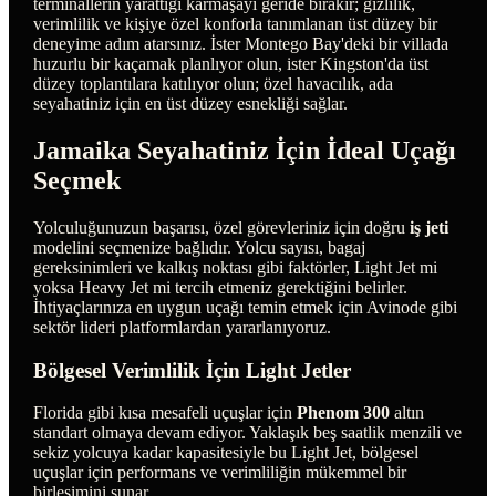
terminallerin yarattığı karmaşayı geride bırakır; gizlilik,
verimlilik ve kişiye özel konforla tanımlanan üst düzey bir
deneyime adım atarsınız. İster Montego Bay'deki bir villada
huzurlu bir kaçamak planlıyor olun, ister Kingston'da üst
düzey toplantılara katılıyor olun; özel havacılık, ada
seyahatiniz için en üst düzey esnekliği sağlar.
Jamaika Seyahatiniz İçin İdeal Uçağı
Seçmek
Yolculuğunuzun başarısı, özel görevleriniz için doğru
iş jeti
modelini seçmenize bağlıdır. Yolcu sayısı, bagaj
gereksinimleri ve kalkış noktası gibi faktörler, Light Jet mi
yoksa Heavy Jet mi tercih etmeniz gerektiğini belirler.
İhtiyaçlarınıza en uygun uçağı temin etmek için Avinode gibi
sektör lideri platformlardan yararlanıyoruz.
Bölgesel Verimlilik İçin Light Jetler
Florida gibi kısa mesafeli uçuşlar için
Phenom 300
altın
standart olmaya devam ediyor. Yaklaşık beş saatlik menzili ve
sekiz yolcuya kadar kapasitesiyle bu Light Jet, bölgesel
uçuşlar için performans ve verimliliğin mükemmel bir
birleşimini sunar.