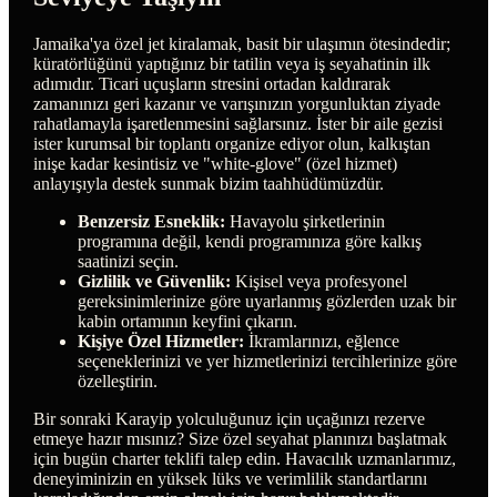
Jamaika'ya özel jet kiralamak, basit bir ulaşımın ötesindedir;
küratörlüğünü yaptığınız bir tatilin veya iş seyahatinin ilk
adımıdır. Ticari uçuşların stresini ortadan kaldırarak
zamanınızı geri kazanır ve varışınızın yorgunluktan ziyade
rahatlamayla işaretlenmesini sağlarsınız. İster bir aile gezisi
ister kurumsal bir toplantı organize ediyor olun, kalkıştan
inişe kadar kesintisiz ve "white-glove" (özel hizmet)
anlayışıyla destek sunmak bizim taahhüdümüzdür.
Benzersiz Esneklik:
Havayolu şirketlerinin
programına değil, kendi programınıza göre kalkış
saatinizi seçin.
Gizlilik ve Güvenlik:
Kişisel veya profesyonel
gereksinimlerinize göre uyarlanmış gözlerden uzak bir
kabin ortamının keyfini çıkarın.
Kişiye Özel Hizmetler:
İkramlarınızı, eğlence
seçeneklerinizi ve yer hizmetlerinizi tercihlerinize göre
özelleştirin.
Bir sonraki Karayip yolculuğunuz için uçağınızı rezerve
etmeye hazır mısınız? Size özel seyahat planınızı başlatmak
için bugün charter teklifi talep edin. Havacılık uzmanlarımız,
deneyiminizin en yüksek lüks ve verimlilik standartlarını