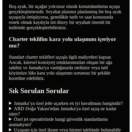
Boş ayak, bir uçağın yolcusuz olarak konumlandırma uçuşu
gerçekleştirmesidir. Seyahat planınız planlanmış bir boş ayak
uçuşuyla örtüşüyorsa, genellikle tarih ve saat konusunda
esnek olmak kaydıyla üst düzey bir seyahati önemli bir
indirimle gerçekleştirebilirsiniz.
Charter teklifim kara yolu ulaşımını içeriyor
mu?
Standart charter teklifleri uçuşla ilgili maliyetleri kapsar.
Ancak, küresel konsiyerj ortaklarımızdan oluşan bir ağa
sahibiz ve Jamaika'ya vardığınızda otelinize veya tatil
köyünüze lüks kara yolu ulaşımını sorunsuz bir şekilde
koordine edebiliriz.
Sık Sorulan Sorular
Jamaika’ya özel jetle uçarken en iyi havalimanı hangisidir?
ABD Doğu Yakası'ndan Jamaika'ya özel uçuş ne kadar
sürer?
Özel jet operatöründe hangi güvenlik standartlarını
aramalıyım?
Uçuşum için özel ikram veya hizmet talebinde bulunabilir