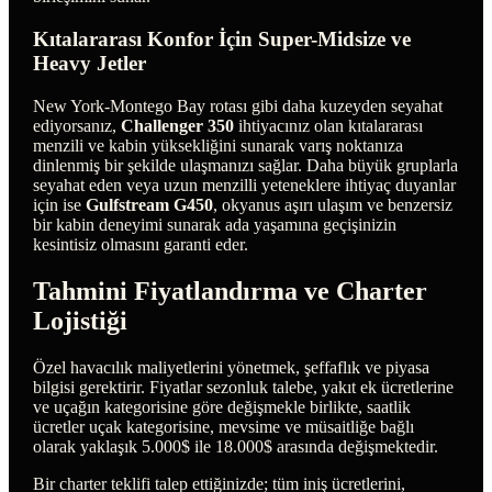
Kıtalararası Konfor İçin Super-Midsize ve
Heavy Jetler
New York-Montego Bay rotası gibi daha kuzeyden seyahat
ediyorsanız,
Challenger 350
ihtiyacınız olan kıtalararası
menzili ve kabin yüksekliğini sunarak varış noktanıza
dinlenmiş bir şekilde ulaşmanızı sağlar. Daha büyük gruplarla
seyahat eden veya uzun menzilli yeteneklere ihtiyaç duyanlar
için ise
Gulfstream G450
, okyanus aşırı ulaşım ve benzersiz
bir kabin deneyimi sunarak ada yaşamına geçişinizin
kesintisiz olmasını garanti eder.
Tahmini Fiyatlandırma ve Charter
Lojistiği
Özel havacılık maliyetlerini yönetmek, şeffaflık ve piyasa
bilgisi gerektirir. Fiyatlar sezonluk talebe, yakıt ek ücretlerine
ve uçağın kategorisine göre değişmekle birlikte, saatlik
ücretler uçak kategorisine, mevsime ve müsaitliğe bağlı
olarak yaklaşık 5.000$ ile 18.000$ arasında değişmektedir.
Bir charter teklifi talep ettiğinizde; tüm iniş ücretlerini,