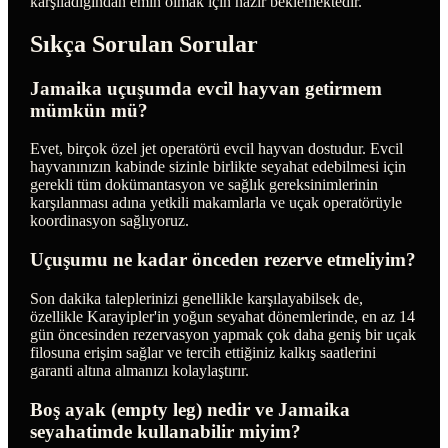
karşıladığından emin olmak için hazır beklemektedir.
Sıkça Sorulan Sorular
Jamaika uçuşumda evcil hayvan getirmem
mümkün mü?
Evet, birçok özel jet operatörü evcil hayvan dostudur. Evcil
hayvanınızın kabinde sizinle birlikte seyahat edebilmesi için
gerekli tüm dokümantasyon ve sağlık gereksinimlerinin
karşılanması adına yetkili makamlarla ve uçak operatörüyle
koordinasyon sağlıyoruz.
Uçuşumu ne kadar önceden rezerve etmeliyim?
Son dakika taleplerinizi genellikle karşılayabilsek de,
özellikle Karayipler'in yoğun seyahat dönemlerinde, en az 14
gün öncesinden rezervasyon yapmak çok daha geniş bir uçak
filosuna erişim sağlar ve tercih ettiğiniz kalkış saatlerini
garanti altına almanızı kolaylaştırır.
Boş ayak (empty leg) nedir ve Jamaika
seyahatimde kullanabilir miyim?