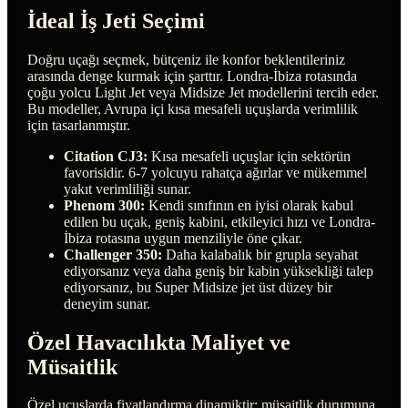
İdeal İş Jeti Seçimi
Doğru uçağı seçmek, bütçeniz ile konfor beklentileriniz
arasında denge kurmak için şarttır. Londra-İbiza rotasında
çoğu yolcu Light Jet veya Midsize Jet modellerini tercih eder.
Bu modeller, Avrupa içi kısa mesafeli uçuşlarda verimlilik
için tasarlanmıştır.
Citation CJ3:
Kısa mesafeli uçuşlar için sektörün
favorisidir. 6-7 yolcuyu rahatça ağırlar ve mükemmel
yakıt verimliliği sunar.
Phenom 300:
Kendi sınıfının en iyisi olarak kabul
edilen bu uçak, geniş kabini, etkileyici hızı ve Londra-
İbiza rotasına uygun menziliyle öne çıkar.
Challenger 350:
Daha kalabalık bir grupla seyahat
ediyorsanız veya daha geniş bir kabin yüksekliği talep
ediyorsanız, bu Super Midsize jet üst düzey bir
deneyim sunar.
Özel Havacılıkta Maliyet ve
Müsaitlik
Özel uçuşlarda fiyatlandırma dinamiktir; müsaitlik durumuna,