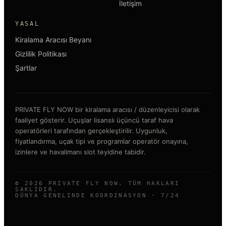
İletişim
YASAL
Kiralama Aracısı Beyanı
Gizlilik Politikası
Şartlar
PRIVATE FLY NOW bir kiralama aracısı / düzenleyicisi olarak
faaliyet gösterir. Uçuşlar lisanslı üçüncü taraf hava
operatörleri tarafından gerçekleştirilir. Uygunluk,
fiyatlandırma, uçak tipi ve programlar operatör onayına,
izinlere ve havalimanı slot teyidine tabidir.
©
2026
PRIVATE FLY NOW. TÜM HAKLARI
SAKLIDIR.
DÜNYA GENELINDE KOORDINASYON · 7/24