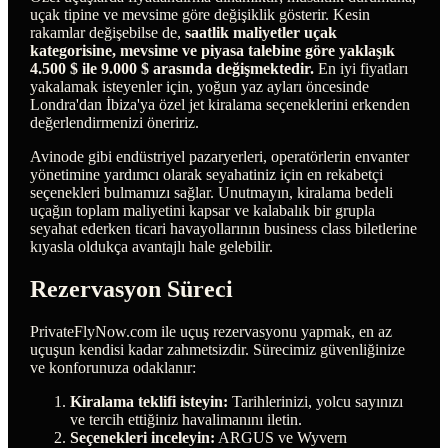
uçak tipine ve mevsime göre değişiklik gösterir. Kesin
rakamlar değişebilse de,
saatlik maliyetler uçak
kategorisine, mevsime ve piyasa talebine göre yaklaşık
4.500 $ ile 9.000 $ arasında değişmektedir.
En iyi fiyatları
yakalamak isteyenler için, yoğun yaz ayları öncesinde
Londra'dan İbiza'ya özel jet kiralama seçeneklerini erkenden
değerlendirmenizi öneririz.
Avinode gibi endüstriyel pazaryerleri, operatörlerin envanter
yönetimine yardımcı olarak seyahatiniz için en rekabetçi
seçenekleri bulmamızı sağlar. Unutmayın, kiralama bedeli
uçağın toplam maliyetini kapsar ve kalabalık bir grupla
seyahat ederken ticari havayollarının business class biletlerine
kıyasla oldukça avantajlı hale gelebilir.
Rezervasyon Süreci
PrivateFlyNow.com ile uçuş rezervasyonu yapmak, en az
uçuşun kendisi kadar zahmetsizdir. Sürecimiz güvenliğinize
ve konforunuza odaklanır:
Kiralama teklifi isteyin:
Tarihlerinizi, yolcu sayınızı
ve tercih ettiğiniz havalimanını iletin.
Seçenekleri inceleyin:
ARGUS ve Wyvern