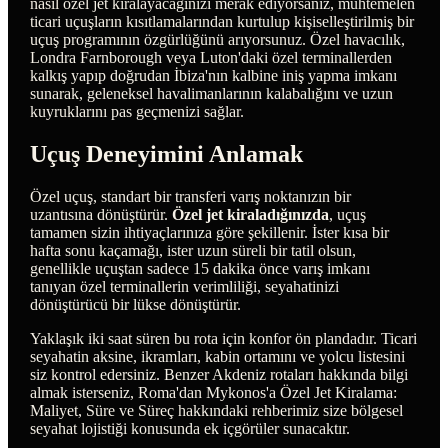
nasıl özel jet kiralayacağınızı merak ediyorsanız, muhtemelen
ticari uçuşların kısıtlamalarından kurtulup kişiselleştirilmiş bir
uçuş programının özgürlüğünü arıyorsunuz. Özel havacılık,
Londra Farnborough veya Luton'daki özel terminallerden
kalkış yapıp doğrudan İbiza'nın kalbine iniş yapma imkanı
sunarak, geleneksel havalimanlarının kalabalığını ve uzun
kuyruklarını pas geçmenizi sağlar.
Uçuş Deneyimini Anlamak
Özel uçuş, standart bir transferi varış noktanızın bir
uzantısına dönüştürür.
Özel jet kiraladığınızda
, uçuş
tamamen sizin ihtiyaçlarınıza göre şekillenir. İster kısa bir
hafta sonu kaçamağı, ister uzun süreli bir tatil olsun,
genellikle uçuştan sadece 15 dakika önce varış imkanı
tanıyan özel terminallerin verimliliği, seyahatinizi
dönüştürücü bir lükse dönüştürür.
Yaklaşık iki saat süren bu rota için konfor ön plandadır. Ticari
seyahatin aksine, ikramları, kabin ortamını ve yolcu listesini
siz kontrol edersiniz. Benzer Akdeniz rotaları hakkında bilgi
almak isterseniz, Roma'dan Mykonos'a Özel Jet Kiralama:
Maliyet, Süre ve Süreç hakkındaki rehberimiz size bölgesel
seyahat lojistiği konusunda ek içgörüler sunacaktır.