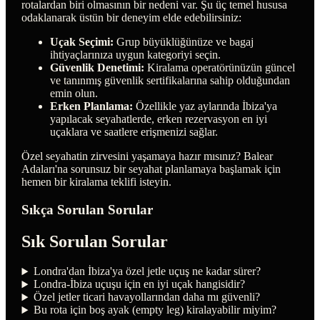
rotalardan biri olmasının bir nedeni var. Şu üç temel hususa
odaklanarak üstün bir deneyim elde edebilirsiniz:
Uçak Seçimi:
Grup büyüklüğünüze ve bagaj
ihtiyaçlarınıza uygun kategoriyi seçin.
Güvenlik Denetimi:
Kiralama operatörünüzün güncel
ve tanınmış güvenlik sertifikalarına sahip olduğundan
emin olun.
Erken Planlama:
Özellikle yaz aylarında İbiza'ya
yapılacak seyahatlerde, erken rezervasyon en iyi
uçaklara ve saatlere erişmenizi sağlar.
Özel seyahatin zirvesini yaşamaya hazır mısınız? Balear
Adaları'na sorunsuz bir seyahat planlamaya başlamak için
hemen bir kiralama teklifi isteyin.
Sıkça Sorulan Sorular
Sık Sorulan Sorular
Londra'dan İbiza'ya özel jetle uçuş ne kadar sürer?
Londra-İbiza uçuşu için en iyi uçak hangisidir?
Özel jetler ticari havayollarından daha mı güvenli?
Bu rota için boş ayak (empty leg) kiralayabilir miyim?