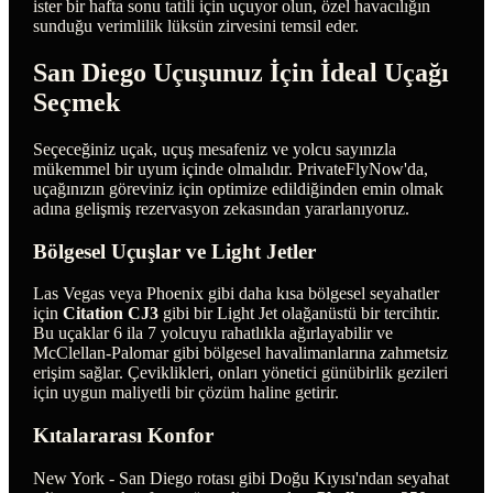
ister bir hafta sonu tatili için uçuyor olun, özel havacılığın
sunduğu verimlilik lüksün zirvesini temsil eder.
San Diego Uçuşunuz İçin İdeal Uçağı
Seçmek
Seçeceğiniz uçak, uçuş mesafeniz ve yolcu sayınızla
mükemmel bir uyum içinde olmalıdır. PrivateFlyNow'da,
uçağınızın göreviniz için optimize edildiğinden emin olmak
adına gelişmiş rezervasyon zekasından yararlanıyoruz.
Bölgesel Uçuşlar ve Light Jetler
Las Vegas veya Phoenix gibi daha kısa bölgesel seyahatler
için
Citation CJ3
gibi bir Light Jet olağanüstü bir tercihtir.
Bu uçaklar 6 ila 7 yolcuyu rahatlıkla ağırlayabilir ve
McClellan-Palomar gibi bölgesel havalimanlarına zahmetsiz
erişim sağlar. Çeviklikleri, onları yönetici günübirlik gezileri
için uygun maliyetli bir çözüm haline getirir.
Kıtalararası Konfor
New York - San Diego rotası gibi Doğu Kıyısı'ndan seyahat