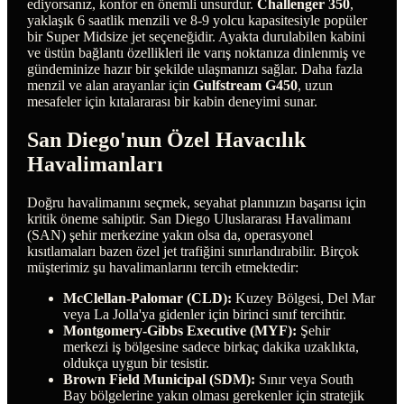
ediyorsanız, konfor en önemli unsurdur.
Challenger 350
,
yaklaşık 6 saatlik menzili ve 8-9 yolcu kapasitesiyle popüler
bir Super Midsize jet seçeneğidir. Ayakta durulabilen kabini
ve üstün bağlantı özellikleri ile varış noktanıza dinlenmiş ve
gündeminize hazır bir şekilde ulaşmanızı sağlar. Daha fazla
menzil ve alan arayanlar için
Gulfstream G450
, uzun
mesafeler için kıtalararası bir kabin deneyimi sunar.
San Diego'nun Özel Havacılık
Havalimanları
Doğru havalimanını seçmek, seyahat planınızın başarısı için
kritik öneme sahiptir. San Diego Uluslararası Havalimanı
(SAN) şehir merkezine yakın olsa da, operasyonel
kısıtlamaları bazen özel jet trafiğini sınırlandırabilir. Birçok
müşterimiz şu havalimanlarını tercih etmektedir:
McClellan-Palomar (CLD):
Kuzey Bölgesi, Del Mar
veya La Jolla'ya gidenler için birinci sınıf tercihtir.
Montgomery-Gibbs Executive (MYF):
Şehir
merkezi iş bölgesine sadece birkaç dakika uzaklıkta,
oldukça uygun bir tesistir.
Brown Field Municipal (SDM):
Sınır veya South
Bay bölgelerine yakın olması gerekenler için stratejik