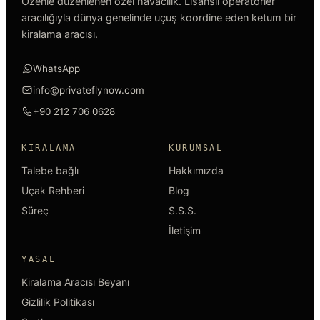
Özenle düzenlenen özel havacılık. Lisanslı operatörler
aracılığıyla dünya genelinde uçuş koordine eden ketum bir
kiralama aracısı.
WhatsApp
info@privateflynow.com
+90 212 706 0628
KIRALAMA
KURUMSAL
Talebe bağlı
Hakkımızda
Uçak Rehberi
Blog
Süreç
S.S.S.
İletişim
YASAL
Kiralama Aracısı Beyanı
Gizlilik Politikası