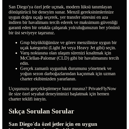
San Diego'ya özel jetle uçmak, modern lüksü tanımlayan
dönüştürücü bir deneyim sunar. Menzil gereksinimlerinize
uygun doğru uçağı seçerek, yer transfer süresini en aza
indiren bir havalimanı tercih ederek ve maksimum güvenliği
garanti eden bir ortakla çalışarak yolculuğunuzun her yönünü
bir üst seviyeye taşırsınız.
Grup büyüklüğünüze ve görev menzilinize uygun bir
uçak kategorisi (Light Jet veya Heavy Jet gibi) seçin.
Varış noktasına olan ulaşım sürenizi kısaltmak için
McClellan-Palomar (CLD) gibi bir havalimanını tercih
edin.
Gerçek zamanlı uygunluk durumunu yönetmek ve
yoğun sezon darboğazlarından kaçınmak için uzman
charter ekibimizden yararlanın.
Uçuşunuzu gerçekleştirmeye hazır mısınız? PrivateFlyNow
ile size özel seyahat deneyiminizi başlatmak için hemen
charter teklifi isteyin.
Sıkça Sorulan Sorular
San Diego'da özel jetler için en uygun