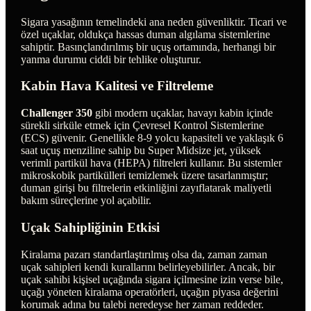
Sigara yasağının temelindeki ana neden güvenliktir. Ticari ve
özel uçaklar, oldukça hassas duman algılama sistemlerine
sahiptir. Basınçlandırılmış bir uçuş ortamında, herhangi bir
yanma durumu ciddi bir tehlike oluşturur.
Kabin Hava Kalitesi ve Filtreleme
Challenger 350
gibi modern uçaklar, havayı kabin içinde
sürekli sirküle etmek için Çevresel Kontrol Sistemlerine
(ECS) güvenir. Genellikle 8-9 yolcu kapasiteli ve yaklaşık 6
saat uçuş menziline sahip bu Super Midsize jet, yüksek
verimli partikül hava (HEPA) filtreleri kullanır. Bu sistemler
mikroskobik partikülleri temizlemek üzere tasarlanmıştır;
duman girişi bu filtrelerin etkinliğini zayıflatarak maliyetli
bakım süreçlerine yol açabilir.
Uçak Sahipliğinin Etkisi
Kiralama pazarı standartlaştırılmış olsa da, zaman zaman
uçak sahipleri kendi kurallarını belirleyebilirler. Ancak, bir
uçak sahibi kişisel uçağında sigara içilmesine izin verse bile,
uçağı yöneten kiralama operatörleri, uçağın piyasa değerini
korumak adına bu talebi neredeyse her zaman reddeder.