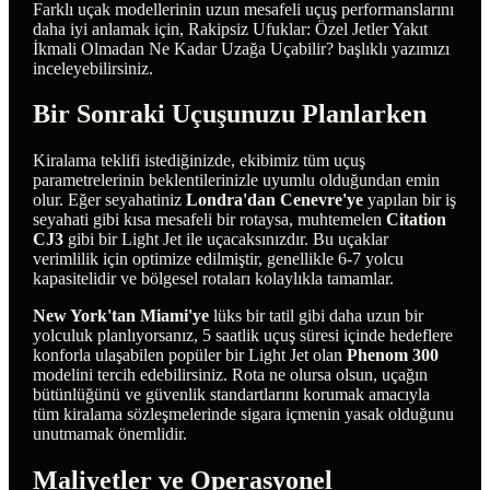
Farklı uçak modellerinin uzun mesafeli uçuş performanslarını
daha iyi anlamak için, Rakipsiz Ufuklar: Özel Jetler Yakıt
İkmali Olmadan Ne Kadar Uzağa Uçabilir? başlıklı yazımızı
inceleyebilirsiniz.
Bir Sonraki Uçuşunuzu Planlarken
Kiralama teklifi istediğinizde, ekibimiz tüm uçuş
parametrelerinin beklentilerinizle uyumlu olduğundan emin
olur. Eğer seyahatiniz
Londra'dan Cenevre'ye
yapılan bir iş
seyahati gibi kısa mesafeli bir rotaysa, muhtemelen
Citation
CJ3
gibi bir Light Jet ile uçacaksınızdır. Bu uçaklar
verimlilik için optimize edilmiştir, genellikle 6-7 yolcu
kapasitelidir ve bölgesel rotaları kolaylıkla tamamlar.
New York'tan Miami'ye
lüks bir tatil gibi daha uzun bir
yolculuk planlıyorsanız, 5 saatlik uçuş süresi içinde hedeflere
konforla ulaşabilen popüler bir Light Jet olan
Phenom 300
modelini tercih edebilirsiniz. Rota ne olursa olsun, uçağın
bütünlüğünü ve güvenlik standartlarını korumak amacıyla
tüm kiralama sözleşmelerinde sigara içmenin yasak olduğunu
unutmamak önemlidir.
Maliyetler ve Operasyonel