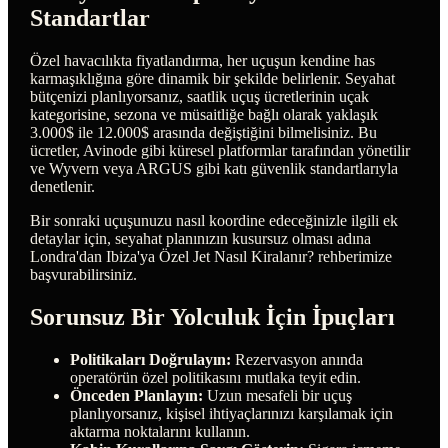
Standartlar
Özel havacılıkta fiyatlandırma, her uçuşun kendine has
karmaşıklığına göre dinamik bir şekilde belirlenir. Seyahat
bütçenizi planlıyorsanız, saatlik uçuş ücretlerinin uçak
kategorisine, sezona ve müsaitliğe bağlı olarak yaklaşık
3.000$ ile 12.000$ arasında değiştiğini bilmelisiniz. Bu
ücretler, Avinode gibi küresel platformlar tarafından yönetilir
ve Wyvern veya ARGUS gibi katı güvenlik standartlarıyla
denetlenir.
Bir sonraki uçuşunuzu nasıl koordine edeceğinizle ilgili ek
detaylar için, seyahat planınızın kusursuz olması adına
Londra'dan Ibiza'ya Özel Jet Nasıl Kiralanır? rehberimize
başvurabilirsiniz.
Sorunsuz Bir Yolculuk İçin İpuçları
Politikaları Doğrulayın:
Rezervasyon anında
operatörün özel politikasını mutlaka teyit edin.
Önceden Planlayın:
Uzun mesafeli bir uçuş
planlıyorsanız, kişisel ihtiyaçlarınızı karşılamak için
aktarma noktalarını kullanın.