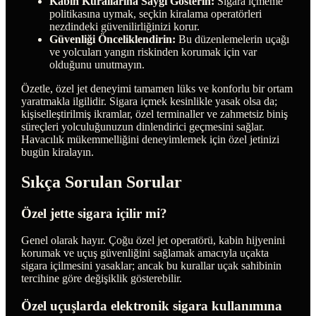
Kabin Kurallarına Saygı Gösterin:
Sigara içmeme
politikasına uymak, seçkin kiralama operatörleri
nezdindeki güvenilirliğinizi korur.
Güvenliği Önceliklendirin:
Bu düzenlemelerin uçağı
ve yolcuları yangın riskinden korumak için var
olduğunu unutmayın.
Özetle, özel jet deneyimi tamamen lüks ve konforlu bir ortam
yaratmakla ilgilidir. Sigara içmek kesinlikle yasak olsa da;
kişiselleştirilmiş ikramlar, özel terminaller ve zahmetsiz biniş
süreçleri yolculuğunuzun dinlendirici geçmesini sağlar.
Havacılık mükemmelliğini deneyimlemek için özel jetinizi
bugün kiralayın.
Sıkça Sorulan Sorular
Özel jette sigara içilir mi?
Genel olarak hayır. Çoğu özel jet operatörü, kabin hijyenini
korumak ve uçuş güvenliğini sağlamak amacıyla uçakta
sigara içilmesini yasaklar; ancak bu kurallar uçak sahibinin
tercihine göre değişiklik gösterebilir.
Özel uçuşlarda elektronik sigara kullanımına